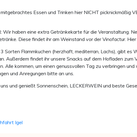
itgebrachtes Essen und Trinken hier NICHT picknickmäßig V
ben eine extra Getränkekarte für die Veranstaltung. Nebe
etränke. Diese findet ihr am Weinstand vor der Vinofactur. Hier
en Flammkuchen (herzhaft, mediterran, Lachs), gibt es Wü
an. Außerdem findet ihr unsere Snacks auf dem Hofladen zum Ve
en. Alle kommen, um einen genussvollen Tag zu verbringen und 
agen und Anregungen bitte an uns.
zu uns und genießt Sonnenschein, LECKERWEIN und beste Gesel
hfahrt Igel