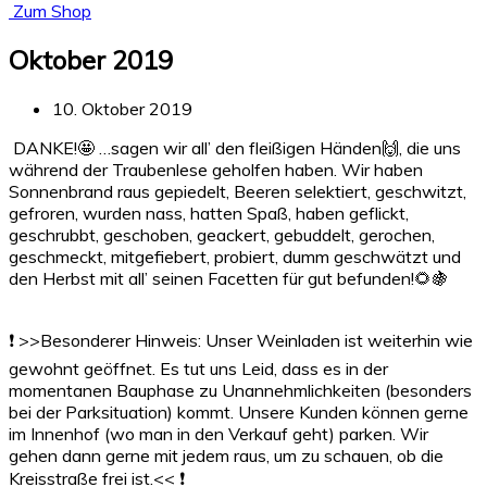
Zum Shop
Oktober 2019
10. Oktober 2019
DANKE!
🤩
…sagen wir all’ den fleißigen Händen
🙌
, die uns
während der Traubenlese geholfen haben. Wir haben
Sonnenbrand raus gepiedelt, Beeren selektiert, geschwitzt,
gefroren, wurden nass, hatten Spaß, haben geflickt,
geschrubbt, geschoben, geackert, gebuddelt, gerochen,
geschmeckt, mitgefiebert, probiert, dumm geschwätzt und
den Herbst mit all’ seinen Facetten für gut befunden!
🌻
🍇
❗️
>>Besonderer Hinweis: Unser Weinladen ist weiterhin wie
gewohnt geöffnet. Es tut uns Leid, dass es in der
momentanen Bauphase zu Unannehmlichkeiten (besonders
bei der Parksituation) kommt. Unsere Kunden können gerne
im Innenhof (wo man in den Verkauf geht) parken. Wir
gehen dann gerne mit jedem raus, um zu schauen, ob die
Kreisstraße frei ist.<<
❗️