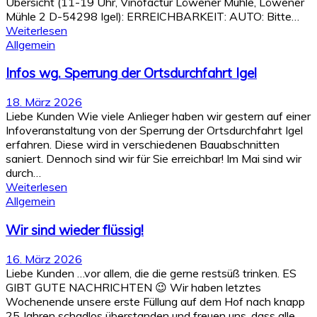
Übersicht (11-19 Uhr, Vinofactur Löwener Mühle, Löwener
Mühle 2 D-54298 Igel): ERREICHBARKEIT: AUTO: Bitte…
Weiterlesen
Allgemein
Infos wg. Sperrung der Ortsdurchfahrt Igel
18. März 2026
Liebe Kunden Wie viele Anlieger haben wir gestern auf einer
Infoveranstaltung von der Sperrung der Ortsdurchfahrt Igel
erfahren. Diese wird in verschiedenen Bauabschnitten
saniert. Dennoch sind wir für Sie erreichbar! Im Mai sind wir
durch…
Weiterlesen
Allgemein
Wir sind wieder flüssig!
16. März 2026
Liebe Kunden …vor allem, die die gerne restsüß trinken. ES
GIBT GUTE NACHRICHTEN 😉 Wir haben letztes
Wochenende unsere erste Füllung auf dem Hof nach knapp
25 Jahren schadlos überstanden und freuen uns, dass alle…