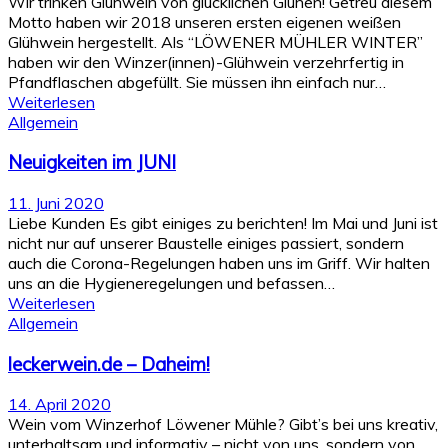
Wir trinken Glühwein von glücklichen Glühen! Getreu diesem
Motto haben wir 2018 unseren ersten eigenen weißen
Glühwein hergestellt. Als “LÖWENER MÜHLER WINTER”
haben wir den Winzer(innen)-Glühwein verzehrfertig in
Pfandflaschen abgefüllt. Sie müssen ihn einfach nur…
Weiterlesen
Allgemein
Neuigkeiten im JUNI
11. Juni 2020
Liebe Kunden Es gibt einiges zu berichten! Im Mai und Juni ist
nicht nur auf unserer Baustelle einiges passiert, sondern
auch die Corona-Regelungen haben uns im Griff. Wir halten
uns an die Hygieneregelungen und befassen…
Weiterlesen
Allgemein
leckerwein.de – Daheim!
14. April 2020
Wein vom Winzerhof Löwener Mühle? Gibt’s bei uns kreativ,
unterhaltsam und informativ – nicht von uns, sondern von